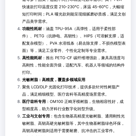
快速款打印温度仅需 210-230℃，床温 45-60℃，大幅缩
短打印时间；PLA 哑光款则能呈现细腻磨砂质感，满足文创
产品美学需求。
功能性耗材
：涵盖 TPU-95A（高弹性，适用于柔性部
件）、PETG（抗静电、高韧性）、HIPS（可溶解支撑，适
配复杂模型）、PVA 水溶线条（易去除支撑，不损伤模型表
面）等，满足工业零件、个性化定制等专业需求。
高性能耗材
：推出 PETG-CF 碳纤维增强款，兼具高强度与
高刚性，性能全面升级，适配汽车、机器人等领域的结构件
打印。
光敏树脂：高精度，覆盖多领域应用
聚焦 LCD/DLP 光固化打印技术，提供多款针对性树脂产
品，满足精细模型、医疗齿科等高精度场景需求。
医疗齿科专用
：OM100 正畸牙模树脂，生物相容性好，成
型精度高，助力牙科行业数字化转型升级。
工业与文创专用
：包含生物基高精度光敏树脂、通用刚性光
敏树脂、高韧高硬光敏树脂等，其中生物基树脂绿色环保，
高韧高硬树脂则适用于需要耐磨、抗冲击的工业零件。