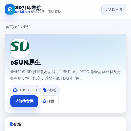
3D打印导航
返回首页
on3d.cn
·
精选活跃 · 简洁直达
首页
eSUN易生
eSUN易生
全球知名 3D 打印耗材品牌，主营 PLA、PETG 等全品类线材及光
敏树脂，性价比高，适配主流 FDM 打印机
2026-01-10
6
标签
前往官网
收藏
介绍