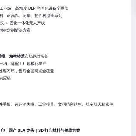
工业级、高精度 DLP 光固化设备全覆盖
明、耐高温、耐磨、韧性树脂全系列
清洗 + 固化一体化无人产线
业增材定制解决方案
蜡模、精密铸造
市场绝对头部
平均，适配工厂规模化量产
 后处理闭环，售后全国网点全覆盖
供应链
部件手板、铸造消失模、工业模具、文创精密结构、航空航天精密件
 打印｜国产 SLA 龙头｜3D 打印材料与整线方案