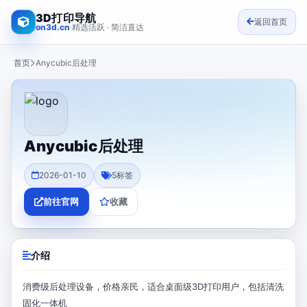
3D打印导航
返回首页
on3d.cn
·
精选活跃 · 简洁直达
首页
Anycubic后处理
Anycubic后处理
2026-01-10
5
标签
前往官网
收藏
介绍
消费级后处理设备，价格亲民，适合桌面级3D打印用户，包括清洗
固化一体机